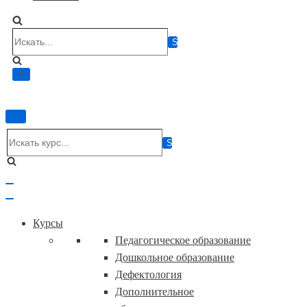
Искать...
Показать/
Скрыть
Искать...
навигацию
Показать/
Скрыть
навигацию
Курсы
Педагогическое образование
Дошкольное образование
Дефектология
Дополнительное