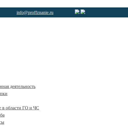
info@proffznanie.ru
ная деятельность
упки
е в области ГО и ЧС
жба
сы