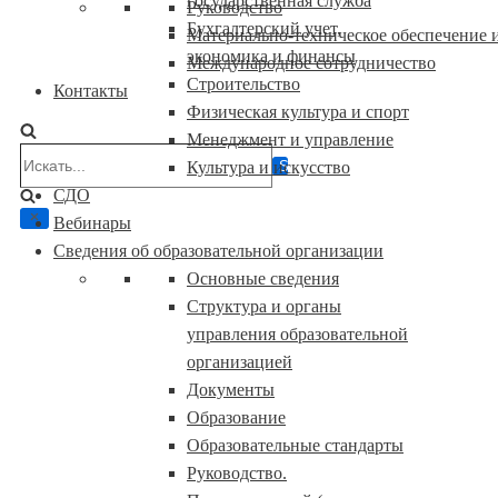
государственная служба
Руководство
Бухгалтерский учет,
Материально-техническое обеспечение и
экономика и финансы
Международное сотрудничество
Строительство
Контакты
Физическая культура и спорт
Менеджмент и управление
Искать...
Культура и искусство
СДО
Вебинары
Сведения об образовательной организации
Основные сведения
Структура и органы
управления образовательной
организацией
Документы
Образование
Образовательные стандарты
Руководство.