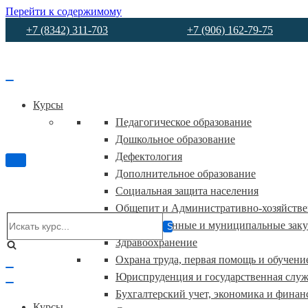
Перейти к содержимому
+7 (8342) 311-703
+7 (906) 162-79-75
Курсы
Педагогическое образование
Дошкольное образование
Дефектология
Показать/
Дополнительное образование
Скрыть
навигацию
Социальная защита населения
Общепит и Административно-хозяйствен
Искать...
Государственные и муниципальные зак
Здравоохранение
Охрана труда, первая помощь и обучени
Показать/
Юриспруденция и государственная слу
Скрыть
навигацию
Бухгалтерский учет, экономика и финан
Курсы