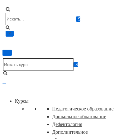
Искать...
Показать/
Скрыть
Искать...
навигацию
Показать/
Скрыть
навигацию
Курсы
Педагогическое образование
Дошкольное образование
Дефектология
Дополнительное