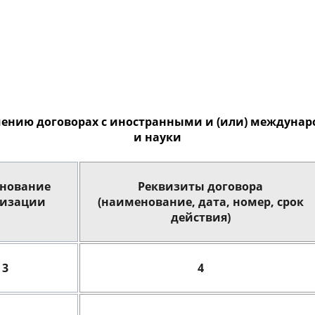
чению договорах с иностранными и (или) междуна
и науки
нование
Реквизиты договора
низации
(наименование, дата, номер, срок
действия)
3
4