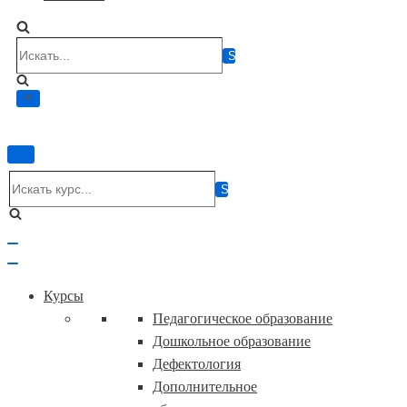
Искать...
Показать/
Скрыть
Искать...
навигацию
Показать/
Скрыть
навигацию
Курсы
Педагогическое образование
Дошкольное образование
Дефектология
Дополнительное