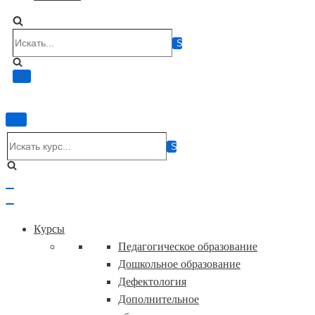
Искать...
Показать/
Скрыть
Искать...
навигацию
Показать/
Скрыть
навигацию
Курсы
Педагогическое образование
Дошкольное образование
Дефектология
Дополнительное