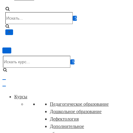
Искать...
Показать/
Скрыть
Искать...
навигацию
Показать/
Скрыть
навигацию
Курсы
Педагогическое образование
Дошкольное образование
Дефектология
Дополнительное