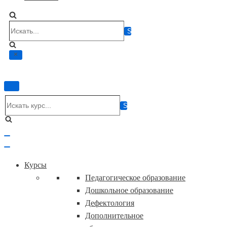
Искать...
Показать/
Скрыть
Искать...
навигацию
Показать/
Скрыть
навигацию
Курсы
Педагогическое образование
Дошкольное образование
Дефектология
Дополнительное